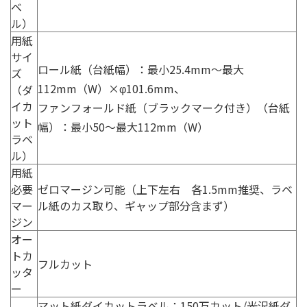
ベ
ル）
用紙
サイ
ロール紙（台紙幅）：最小25.4mm〜最大
ズ
112mm（W）×φ101.6mm、
（ダ
イカ
ファンフォールド紙（ブラックマーク付き）（台紙
ット
幅）：最小50〜最大112mm（W）
ラベ
ル）
用紙
必要
ゼロマージン可能（上下左右 各1.5mm推奨、ラベ
マー
ル紙のカス取り、ギャップ部分含まず）
ジン
オー
トカ
フルカット
ッタ
ー
マット紙ダイカットラベル：150万カット/光沢紙ダ