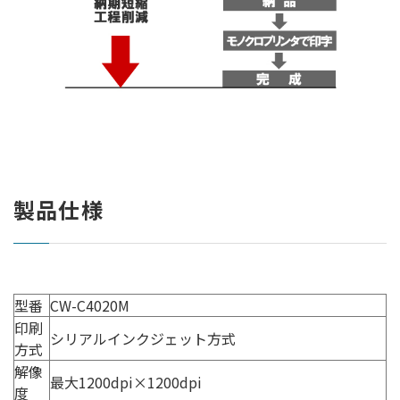
製品仕様
型番
CW-C4020M
印刷
シリアルインクジェット方式
方式
解像
最大1200dpi×1200dpi
度