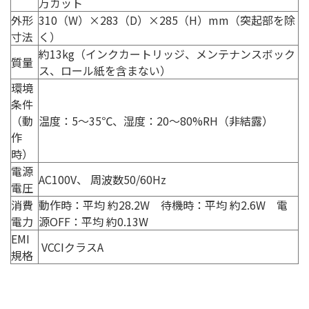
万カット
外形
310（W）×283（D）×285（H）mm（突起部を除
寸法
く）
約13kg（インクカートリッジ、メンテナンスボック
質量
ス、ロール紙を含まない）
環境
条件
（動
温度：5〜35℃、湿度：20〜80%RH（非結露）
作
時）
電源
AC100V、 周波数50/60Hz
電圧
消費
動作時：平均 約28.2W 待機時：平均 約2.6W 電
電力
源OFF：平均 約0.13W
EMI
VCCIクラスA
規格