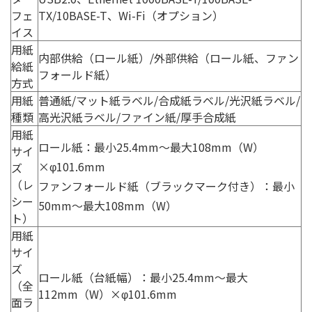
フェ
TX/10BASE-T、Wi-Fi（オプション）
イス
用紙
内部供給（ロール紙）/外部供給（ロール紙、ファン
給紙
フォールド紙）
方式
用紙
普通紙/マット紙ラベル/合成紙ラベル/光沢紙ラベル/
種類
高光沢紙ラベル/ファイン紙/厚手合成紙
用紙
ロール紙：最小25.4mm〜最大108mm（W）
サイ
×φ101.6mm
ズ
（レ
ファンフォールド紙（ブラックマーク付き）：最小
シー
50mm〜最大108mm（W）
ト）
用紙
サイ
ズ
ロール紙（台紙幅）：最小25.4mm〜最大
（全
112mm（W）×φ101.6mm
面ラ