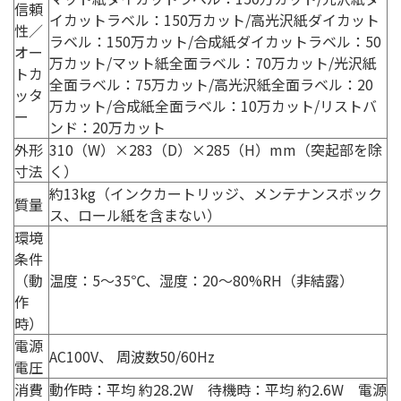
信頼
イカットラベル：150万カット/高光沢紙ダイカット
性／
ラベル：150万カット/合成紙ダイカットラベル：50
オー
万カット/マット紙全面ラベル：70万カット/光沢紙
トカ
全面ラベル：75万カット/高光沢紙全面ラベル：20
ッタ
万カット/合成紙全面ラベル：10万カット/リストバ
ー
ンド：20万カット
外形
310（W）×283（D）×285（H）mm（突起部を除
寸法
く）
約13kg（インクカートリッジ、メンテナンスボック
質量
ス、ロール紙を含まない）
環境
条件
（動
温度：5〜35℃、湿度：20〜80%RH（非結露）
作
時）
電源
AC100V、 周波数50/60Hz
電圧
消費
動作時：平均 約28.2W 待機時：平均 約2.6W 電源