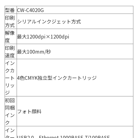
型番
CW-C4020G
印刷
シリアルインクジェット方式
方式
解像
最大1200dpi×1200dpi
度
印刷
最大100mm/秒
速度
イン
クカ
ート
4色CMYK独立型インクカートリッジ
リッ
ジ
初回
同梱
フォト顔料
イン
ク
イン
ター
USB2.0、Ethernet 1000BASE-T/100BASE-