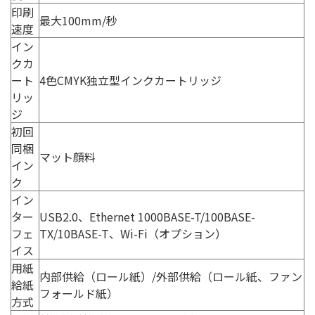
印刷
最大100mm/秒
速度
イン
クカ
ート
4色CMYK独立型インクカートリッジ
リッ
ジ
初回
同梱
マット顔料
イン
ク
イン
ター
USB2.0、Ethernet 1000BASE-T/100BASE-
フェ
TX/10BASE-T、Wi-Fi（オプション）
イス
用紙
内部供給（ロール紙）/外部供給（ロール紙、ファン
給紙
フォールド紙）
方式