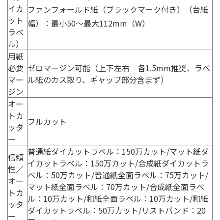
イカ
ファンフォールド紙（ブラックマーク付き）（台紙
ット
幅）：最小50〜最大112mm（W）
ラベ
ル）
用紙
必要
ゼロマージン可能（上下左右 各1.5mm推奨、ラベ
マー
ル紙のカス取り、ギャップ部分含まず）
ジン
オー
トカ
フルカット
ッタ
ー
普通紙ダイカットラベル：150万カット/マット紙ダ
信頼
イカットラベル：150万カット/合成紙ダイカットラ
性／
ベル：50万カット/普通紙全面ラベル：75万カット/
オー
マット紙全面ラベル：70万カット/合成紙全面ラベ
トカ
ル：10万カット/和紙全面ラベル：10万カット/和紙
ッタ
ダイカットラベル：50万カット/リストバンド：20
ー