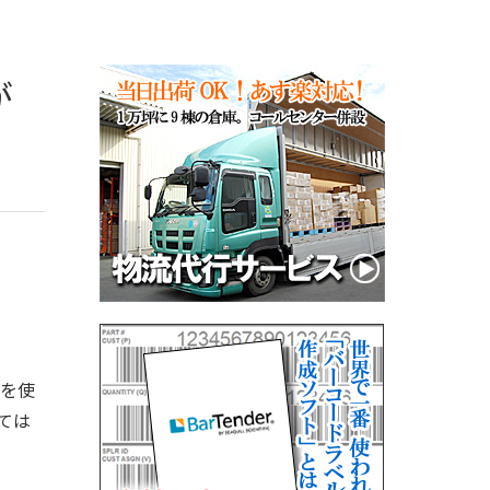
が
トを使
ては