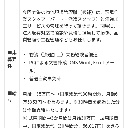
今回募集の物流現場管理職（候補）は、現場作
業スタッフ（パート・派遣スタッフ）と流通加
工サービスの管理を行って頂きます。同時に、
法人顧客対応で商談や見積も担当して頂き、品
質管理や工程管理などもお任せします。
■応
物流（流通加工）業務経験者優遇
募要
PCによる文書作成（MS Word, Excel,メー
件
ル）
普通自動車免許
■給
月給 35万円～（固定残業代30時間分、月額6
与
万5353円～を含みます。※30時間を超過した分
は全額支給いたします）
※ 試用期間中3か月間は月給30万円。試用期間
中、固定残業代（30時間分、56,017円）を含み