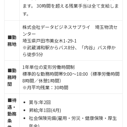
ます。 30時間を超える残業手当は全て支給しま
す。
株式会社データビジネスサプライ 埼玉物流セ
ンター
■勤
埼玉県戸田市美女木1-29-1
務地
※武蔵浦和駅からバス8分、「内谷」バス停か
ら徒歩5分
1年単位の変形労働時間制
■勤
標準的な勤務時間帯9:00～18:00（標準労働時間
務時
8時間／休憩1時間）
間
※月平均残業：30時間
■待
賞与:年2回
遇・
昇給;年1回(4月)
勤務
社会保険完備(雇用・労災・健康保険・厚生
条
年金)